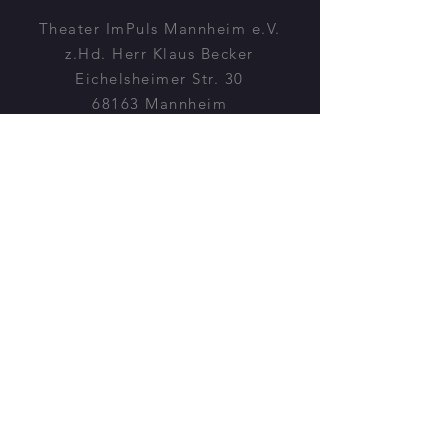
Theater ImPuls Mannheim e.V.
z.Hd. Herr Klaus Becker
Eichelsheimer Str. 30
68163 Mannheim
Tel: 0173 67 32 535
MITMACHEN?
Wir freuen uns jederzeit über
Interessierte an Schauspiel,
Regie, Technik, Bühnenbau,
Improvisation…
Hier geht`s zu Kontakten,
Anfahrt, Newsletter