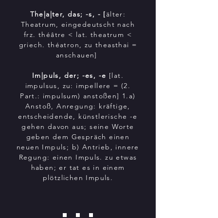
The|a|ter, das; -s, - [
älter:
Theatrum, eingedeutscht nach
frz. théâtre < lat. theatrum <
griech. théatron, zu theasthai =
anschauen]
Im|puls, der; -es, -e
[lat.
impulsus, zu: impellere = (2.
Part.: impulsum) anstoßen] 1.a)
Anstoß, Anregung: kräftige,
entscheidende, künstlerische -e
gehen davon aus; seine Worte
geben dem Gespräch einen
neuen Impuls; b) Antrieb, innere
Regung: einen Impuls. zu etwas
haben; er tat es in einem
plötzlichen Impuls.