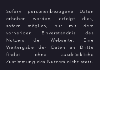
Sofern personenbezogene Daten
erhoben werden, erfolgt dies,
sofern möglich, nur mit dem
vorherigen Einverständnis des
Nutzers der Webseite. Eine
Weitergabe der Daten an Dritte
findet ohne ausdrückliche
Zustimmung des Nutzers nicht statt.
Der Anbieter weist darauf hin, dass
die Übertragung von Daten im
Internet (z. B. per E-Mail)
Sicherheitslücken aufweisen und ein
lückenloser Schutz der Daten vor
dem Zugriff Dritter nicht
gewährleistet werden kann. Der
Anbieter übernimmt keine Haftung
für die durch solche