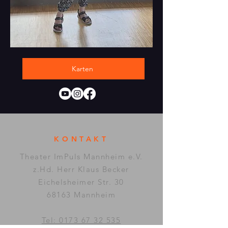
Karten
KONTAKT
Theater ImPuls Mannheim e.V.
z.Hd. Herr Klaus Becker
Eichelsheimer Str. 30
68163 Mannheim
Tel: 0173 67 32 535