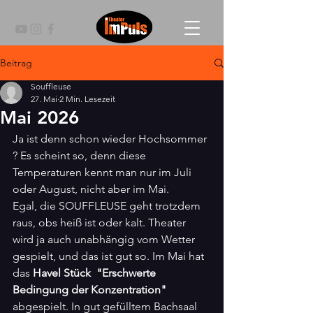
Beitrag
Souffleuse
27. Mai
2 Min. Lesezeit
Mai 2026
Ja ist denn schon wieder Hochsommer 
? Es scheint so, denn diese 
Temperaturen kennt man nur im Juli 
oder August, nicht aber im Mai.
Egal, die SOUFFLEUSE geht trotzdem 
raus, obs heiß ist oder kalt. Theater 
wird ja auch unabhängig vom Wetter 
gespielt, und das ist gut so. Im Mai hat 
das 
Havel Stück  "Erschwerte 
Bedingung der Konzentration" 
abgespielt. In gut gefülltem Bachsaal 